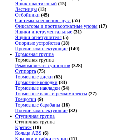
Ящик пластиковый
(15)
Лестницы
(13)
Отбойники
(45)
Системы крепления груза
(55)
Фиксаторы и противооткатные упоры
(17)
Ящики инструментальные
(31)
Ящики огнетушителя
(5)
Опорные устройства
(18)
Прочие комплектующие
(140)
Тормозная группа
Тормозная группа
Ремкомплекты суппортов
(328)
Суппорта
(75)
Тормозные диски
(63)
Тормозные колодки
(83)
Тормозные накладки
(54)
Тормозные валы и ремкомплекты
(27)
Трещотки
(9)
Тормозные барабаны
(16)
Прочие комплектующие
(82)
Ступичная группа
Ступичная группа
Крепеж
(18)
Кольца ABS
(6)
Крышки и гайки ступиц
(17)