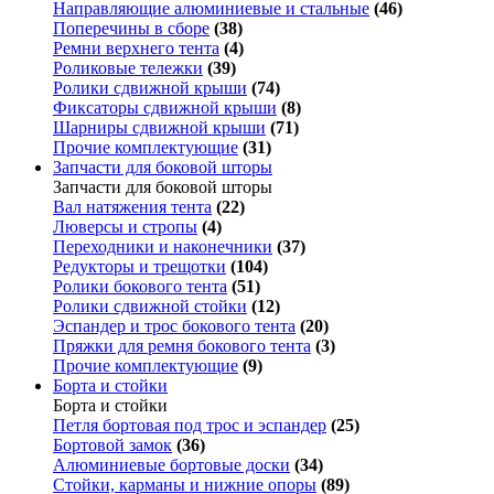
Направляющие алюминиевые и стальные
(46)
Поперечины в сборе
(38)
Ремни верхнего тента
(4)
Роликовые тележки
(39)
Ролики сдвижной крыши
(74)
Фиксаторы сдвижной крыши
(8)
Шарниры сдвижной крыши
(71)
Прочие комплектующие
(31)
Запчасти для боковой шторы
Запчасти для боковой шторы
Вал натяжения тента
(22)
Люверсы и стропы
(4)
Переходники и наконечники
(37)
Редукторы и трещотки
(104)
Ролики бокового тента
(51)
Ролики сдвижной стойки
(12)
Эспандер и трос бокового тента
(20)
Пряжки для ремня бокового тента
(3)
Прочие комплектующие
(9)
Борта и стойки
Борта и стойки
Петля бортовая под трос и эспандер
(25)
Бортовой замок
(36)
Алюминиевые бортовые доски
(34)
Стойки, карманы и нижние опоры
(89)