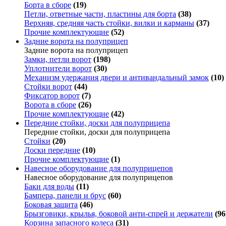
Борта в сборе
(19)
Петли, ответные части, пластины для борта
(38)
Верхняя, средняя часть стойки, вилки и карманы
(37)
Прочие комплектующие
(52)
Задние ворота на полуприцеп
Задние ворота на полуприцеп
Замки, петли ворот
(198)
Уплотнители ворот
(30)
Механизм удержания двери и антивандальный замок
(10)
Стойки ворот
(44)
Фиксатор ворот
(7)
Ворота в сборе
(26)
Прочие комплектующие
(42)
Передние стойки, доски для полуприцепа
Передние стойки, доски для полуприцепа
Стойки
(20)
Доски передние
(10)
Прочие комплектующие
(1)
Навесное оборудование для полуприцепов
Навесное оборудование для полуприцепов
Баки для воды
(11)
Бампера, панели и брус
(60)
Боковая защита
(46)
Брызговики, крылья, боковой анти-спрей и держатели
(96
Корзина запасного колеса
(31)