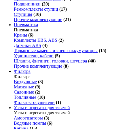
Подшипники
(20)
Ремкомплекты ступиц
(17)
Ступицы
(10)
Прочие комплектующие
(21)
Пневматика
Пневматика
Краны
(6)
Комплекты EBS, ABS
(2)
Датчики ABS
(4)
Тормозные камеры и энергоаккумуляторы
(15)
Удлинители, кабели
(5)
Шланги, фитинги, головки, штуцера
(40)
Прочие комплектующие
(8)
Фильтра
Фильтра
Воздушные
(3)
Масляные
(9)
Салонные
(2)
Топливные
(10)
Фильтры-осушители
(1)
Узлы и агрегаты для тягачей
Узлы и агрегаты для тягачей
Амортизаторы
(3)
Водяные помпы
(6)
Кабина
(15)