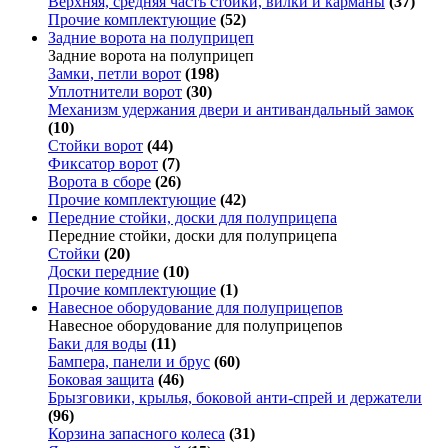
Верхняя, средняя часть стойки, вилки и карманы
(37)
Прочие комплектующие
(52)
Задние ворота на полуприцеп
Задние ворота на полуприцеп
Замки, петли ворот
(198)
Уплотнители ворот
(30)
Механизм удержания двери и антивандальный замок
(10)
Стойки ворот
(44)
Фиксатор ворот
(7)
Ворота в сборе
(26)
Прочие комплектующие
(42)
Передние стойки, доски для полуприцепа
Передние стойки, доски для полуприцепа
Стойки
(20)
Доски передние
(10)
Прочие комплектующие
(1)
Навесное оборудование для полуприцепов
Навесное оборудование для полуприцепов
Баки для воды
(11)
Бампера, панели и брус
(60)
Боковая защита
(46)
Брызговики, крылья, боковой анти-спрей и держатели
(96)
Корзина запасного колеса
(31)