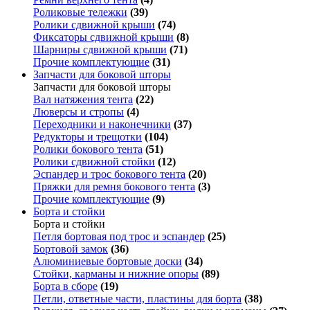
Роликовые тележки
(39)
Ролики сдвижной крыши
(74)
Фиксаторы сдвижной крыши
(8)
Шарниры сдвижной крыши
(71)
Прочие комплектующие
(31)
Запчасти для боковой шторы
Запчасти для боковой шторы
Вал натяжения тента
(22)
Люверсы и стропы
(4)
Переходники и наконечники
(37)
Редукторы и трещотки
(104)
Ролики бокового тента
(51)
Ролики сдвижной стойки
(12)
Эспандер и трос бокового тента
(20)
Пряжки для ремня бокового тента
(3)
Прочие комплектующие
(9)
Борта и стойки
Борта и стойки
Петля бортовая под трос и эспандер
(25)
Бортовой замок
(36)
Алюминиевые бортовые доски
(34)
Стойки, карманы и нижние опоры
(89)
Борта в сборе
(19)
Петли, ответные части, пластины для борта
(38)