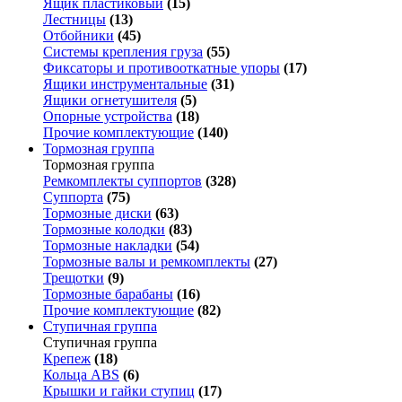
Ящик пластиковый
(15)
Лестницы
(13)
Отбойники
(45)
Системы крепления груза
(55)
Фиксаторы и противооткатные упоры
(17)
Ящики инструментальные
(31)
Ящики огнетушителя
(5)
Опорные устройства
(18)
Прочие комплектующие
(140)
Тормозная группа
Тормозная группа
Ремкомплекты суппортов
(328)
Суппорта
(75)
Тормозные диски
(63)
Тормозные колодки
(83)
Тормозные накладки
(54)
Тормозные валы и ремкомплекты
(27)
Трещотки
(9)
Тормозные барабаны
(16)
Прочие комплектующие
(82)
Ступичная группа
Ступичная группа
Крепеж
(18)
Кольца ABS
(6)
Крышки и гайки ступиц
(17)