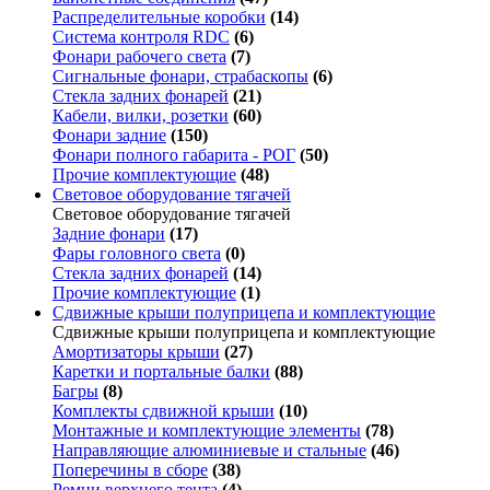
Распределительные коробки
(14)
Система контроля RDC
(6)
Фонари рабочего света
(7)
Сигнальные фонари, страбаскопы
(6)
Стекла задних фонарей
(21)
Кабели, вилки, розетки
(60)
Фонари задние
(150)
Фонари полного габарита - РОГ
(50)
Прочие комплектующие
(48)
Световое оборудование тягачей
Световое оборудование тягачей
Задние фонари
(17)
Фары головного света
(0)
Стекла задних фонарей
(14)
Прочие комплектующие
(1)
Сдвижные крыши полуприцепа и комплектующие
Сдвижные крыши полуприцепа и комплектующие
Амортизаторы крыши
(27)
Каретки и портальные балки
(88)
Багры
(8)
Комплекты сдвижной крыши
(10)
Монтажные и комплектующие элементы
(78)
Направляющие алюминиевые и стальные
(46)
Поперечины в сборе
(38)
Ремни верхнего тента
(4)