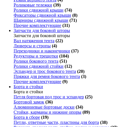
Роликовые тележки
(39)
Ролики сдвижной крыши
(74)
Фиксаторы сдвижной крыши
(8)
Шарниры сдвижной крыши
(71)
Прочие комплектующие
(31)
Запчасти для боковой шторы
Запчасти для боковой шторы
Вал натяжения тента
(22)
Люверсы и стропы
(4)
Переходники и наконечники
(37)
Редукторы и трещотки
(104)
Ролики бокового тента
(51)
Ролики сдвижной стойки
(12)
Эспандер и трос бокового тента
(20)
Пряжки для ремня бокового тента
(3)
Прочие комплектующие
(9)
Борта и стойки
Борта и стойки
Петля бортовая под трос и эспандер
(25)
Бортовой замок
(36)
Алюминиевые бортовые доски
(34)
Стойки, карманы и нижние опоры
(89)
Борта в сборе
(19)
Петли, ответные части, пластины для борта
(38)