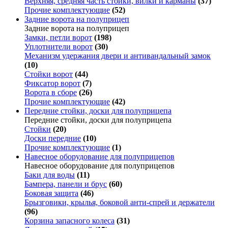
Верхняя, средняя часть стойки, вилки и карманы
(37)
Прочие комплектующие
(52)
Задние ворота на полуприцеп
Задние ворота на полуприцеп
Замки, петли ворот
(198)
Уплотнители ворот
(30)
Механизм удержания двери и антивандальный замок
(10)
Стойки ворот
(44)
Фиксатор ворот
(7)
Ворота в сборе
(26)
Прочие комплектующие
(42)
Передние стойки, доски для полуприцепа
Передние стойки, доски для полуприцепа
Стойки
(20)
Доски передние
(10)
Прочие комплектующие
(1)
Навесное оборудование для полуприцепов
Навесное оборудование для полуприцепов
Баки для воды
(11)
Бампера, панели и брус
(60)
Боковая защита
(46)
Брызговики, крылья, боковой анти-спрей и держатели
(96)
Корзина запасного колеса
(31)