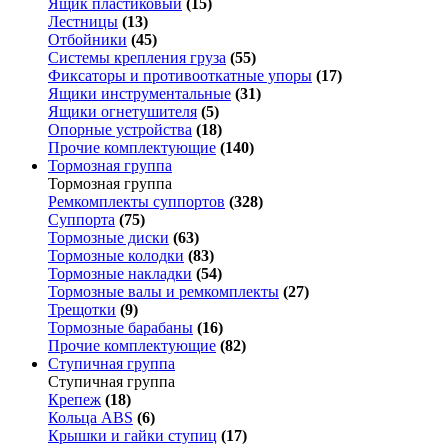
Ящик пластиковый
(15)
Лестницы
(13)
Отбойники
(45)
Системы крепления груза
(55)
Фиксаторы и противооткатные упоры
(17)
Ящики инструментальные
(31)
Ящики огнетушителя
(5)
Опорные устройства
(18)
Прочие комплектующие
(140)
Тормозная группа
Тормозная группа
Ремкомплекты суппортов
(328)
Суппорта
(75)
Тормозные диски
(63)
Тормозные колодки
(83)
Тормозные накладки
(54)
Тормозные валы и ремкомплекты
(27)
Трещотки
(9)
Тормозные барабаны
(16)
Прочие комплектующие
(82)
Ступичная группа
Ступичная группа
Крепеж
(18)
Кольца ABS
(6)
Крышки и гайки ступиц
(17)