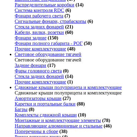
Распределительные коробки
(14)
Система контроля RDC
(6)
Фонари рабочего света
(7)
Сигнальные фонари, страбаскопы
(6)
Стекла задних фонарей
(21)
Кабели, вилки, розетки
(60)
Фонари задние
(150)
Фонари полного габарита - РОГ
(50)
Прочие комплектующие
(48)
Световое оборудование тягачей
Световое оборудование тягачей
Задние фонари
(17)
Фары головного света
(0)
Стекла задних фонарей
(14)
Прочие комплектующие
(1)
Сдвижные крыши полуприцепа и комплектующие
Сдвижные крыши полуприцепа и комплектующие
Амортизаторы крыши
(27)
Каретки и портальные балки
(88)
Багры
(8)
Комплекты сдвижной крыши
(10)
Монтажные и комплектующие элементы
(78)
Направляющие алюминиевые и стальные
(46)
Поперечины в сборе
(38)
Ремни верхнего тента
(4)