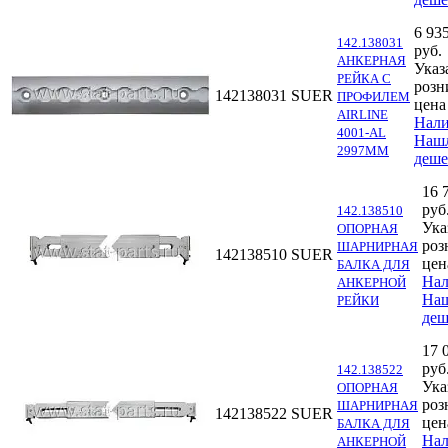
6 93
142.138031
руб.
АНКЕРНАЯ
Указ
РЕЙКА С
розн
142138031
SUER
ПРОФИЛЕМ
цена
AIRLINE
Нал
4001-AL
Наш
2997ММ
деше
16 
руб
142.138510
Ука
ОПОРНАЯ
роз
ШАРНИРНАЯ
142138510
SUER
цен
БАЛКА ДЛЯ
Нал
АНКЕРНОЙ
На
РЕЙКИ
деш
17 
руб
142.138522
Ука
ОПОРНАЯ
роз
ШАРНИРНАЯ
142138522
SUER
цен
БАЛКА ДЛЯ
Нал
АНКЕРНОЙ