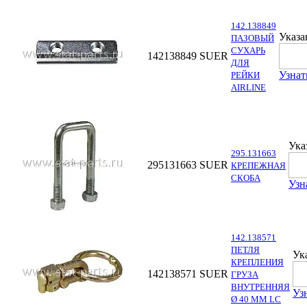
142.138849
Указа
ПАЗОВЫЙ
СУХАРЬ
142138849
SUER
ДЛЯ
Узнат
РЕЙКИ
AIRLINE
Ука
295.131663
295131663
SUER
КРЕПЕЖНАЯ
СКОБА
Узн
142.138571
ПЕТЛЯ
Ук
КРЕПЛЕНИЯ
142138571
SUER
ГРУЗА
ВНУТРЕННЯЯ
Уз
Ø 40 MM LC