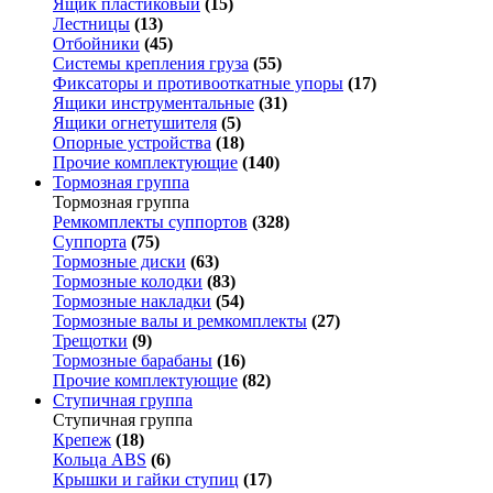
Ящик пластиковый
(15)
Лестницы
(13)
Отбойники
(45)
Системы крепления груза
(55)
Фиксаторы и противооткатные упоры
(17)
Ящики инструментальные
(31)
Ящики огнетушителя
(5)
Опорные устройства
(18)
Прочие комплектующие
(140)
Тормозная группа
Тормозная группа
Ремкомплекты суппортов
(328)
Суппорта
(75)
Тормозные диски
(63)
Тормозные колодки
(83)
Тормозные накладки
(54)
Тормозные валы и ремкомплекты
(27)
Трещотки
(9)
Тормозные барабаны
(16)
Прочие комплектующие
(82)
Ступичная группа
Ступичная группа
Крепеж
(18)
Кольца ABS
(6)
Крышки и гайки ступиц
(17)