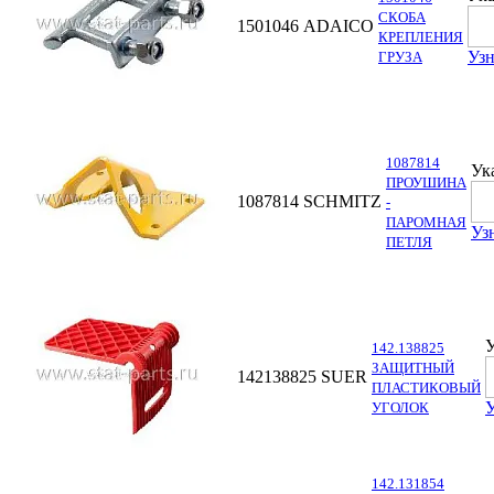
СКОБА
1501046
ADAICO
КРЕПЛЕНИЯ
Узн
ГРУЗА
1087814
Ук
ПРОУШИНА
1087814
SСHMITZ
-
ПАРОМНАЯ
Уз
ПЕТЛЯ
У
142.138825
ЗАЩИТНЫЙ
142138825
SUER
ПЛАСТИКОВЫЙ
У
УГОЛОК
142.131854