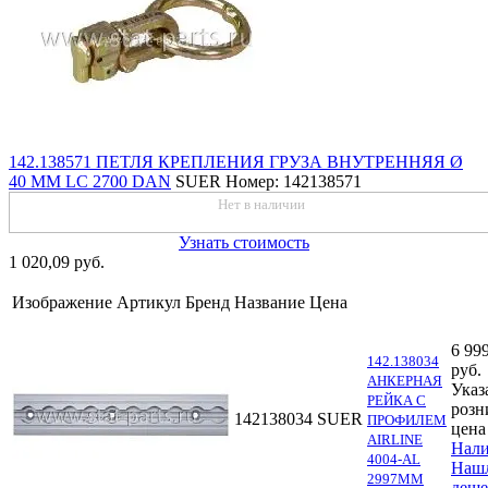
142.138571 ПЕТЛЯ КРЕПЛЕНИЯ ГРУЗА ВНУТРЕННЯЯ Ø
40 MM LC 2700 DAN
SUER
Номер: 142138571
Нет в наличии
Узнать стоимость
1 020,09 руб.
Изображение
Артикул
Бренд
Название
Цена
6 99
142.138034
руб.
АНКЕРНАЯ
Указ
РЕЙКА С
розн
142138034
SUER
ПРОФИЛЕМ
цена
AIRLINE
Нал
4004-AL
Наш
2997MM
деше