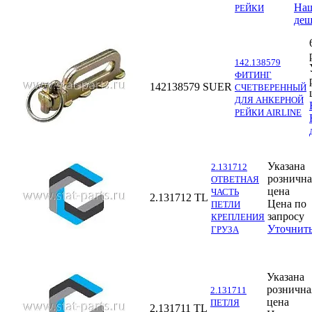
На
РЕЙКИ
деш
142.138579
ФИТИНГ
142138579
SUER
СЧЕТВЕРЕННЫЙ
ДЛЯ АНКЕРНОЙ
РЕЙКИ AIRLINE
Указана
2.131712
рознична
ОТВЕТНАЯ
цена
ЧАСТЬ
2.131712
TL
Цена по
ПЕТЛИ
запросу
КРЕПЛЕНИЯ
Уточнит
ГРУЗА
Указана
рознична
2.131711
цена
ПЕТЛЯ
2.131711
TL