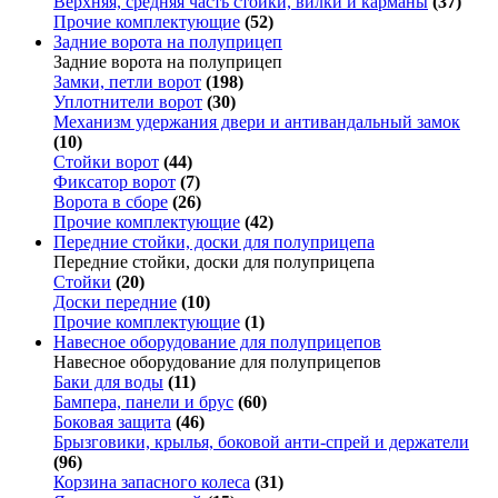
Верхняя, средняя часть стойки, вилки и карманы
(37)
Прочие комплектующие
(52)
Задние ворота на полуприцеп
Задние ворота на полуприцеп
Замки, петли ворот
(198)
Уплотнители ворот
(30)
Механизм удержания двери и антивандальный замок
(10)
Стойки ворот
(44)
Фиксатор ворот
(7)
Ворота в сборе
(26)
Прочие комплектующие
(42)
Передние стойки, доски для полуприцепа
Передние стойки, доски для полуприцепа
Стойки
(20)
Доски передние
(10)
Прочие комплектующие
(1)
Навесное оборудование для полуприцепов
Навесное оборудование для полуприцепов
Баки для воды
(11)
Бампера, панели и брус
(60)
Боковая защита
(46)
Брызговики, крылья, боковой анти-спрей и держатели
(96)
Корзина запасного колеса
(31)