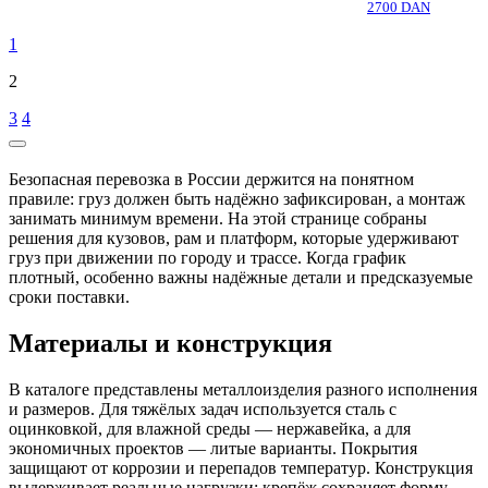
2700 DAN
1
2
3
4
Безопасная перевозка в России держится на понятном
правиле: груз должен быть надёжно зафиксирован, а монтаж
занимать минимум времени. На этой странице собраны
решения для кузовов, рам и платформ, которые удерживают
груз при движении по городу и трассе. Когда график
плотный, особенно важны надёжные детали и предсказуемые
сроки поставки.
Материалы и конструкция
В каталоге представлены металлоизделия разного исполнения
и размеров. Для тяжёлых задач используется сталь с
оцинковкой, для влажной среды — нержавейка, а для
экономичных проектов — литые варианты. Покрытия
защищают от коррозии и перепадов температур. Конструкция
выдерживает реальные нагрузки: крепёж сохраняет форму