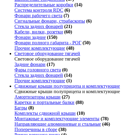
Распределительные коробки
(14)
Система контроля RDC
(6)
Фонари рабочего света
(7)
Сигнальные фонари, страбаскопы
(6)
Стекла задних фонарей
(21)
Кабели, вилки, розетки
(60)
Фонари задние
(150)
Фонари полного габарита - РОГ
(50)
Прочие комплектующие
(48)
Световое оборудование тягачей
Световое оборудование тягачей
Задние фонари
(17)
Фары головного света
(0)
Стекла задних фонарей
(14)
Прочие комплектующие
(1)
Сдвижные крыши полуприцепа и комплектующие
Сдвижные крыши полуприцепа и комплектующие
Амортизаторы крыши
(27)
Каретки и портальные балки
(88)
Багры
(8)
Комплекты сдвижной крыши
(10)
Монтажные и комплектующие элементы
(78)
Направляющие алюминиевые и стальные
(46)
Поперечины в сборе
(38)
Ремни верхнего тента
(4)