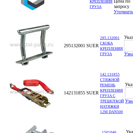
Цена по
КРЕПЛЕНИЯ
запросу
ГРУЗА
Уточнит
Указ
295.132001
СКОБА
295132001
SUER
КРЕПЛЕНИЯ
Узна
ГРУЗА
142.131855
СТЯЖНОЙ
Ука
РЕМЕНЬ
КРЕПЛЕНИЯ
142131855
SUER
ГРУЗА С
Узн
ТРЕЩОТКОЙ
НАТЯЖКИ
12M DAN500
Ука
1501046