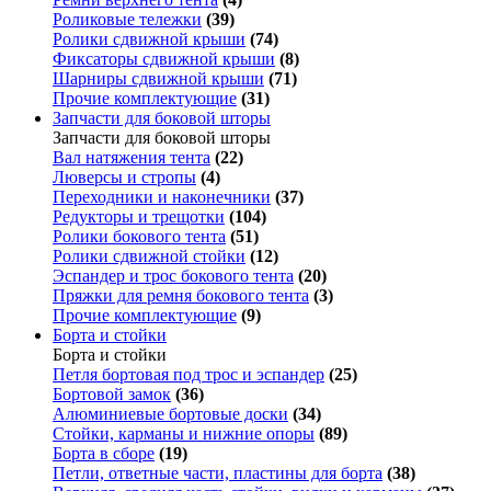
Роликовые тележки
(39)
Ролики сдвижной крыши
(74)
Фиксаторы сдвижной крыши
(8)
Шарниры сдвижной крыши
(71)
Прочие комплектующие
(31)
Запчасти для боковой шторы
Запчасти для боковой шторы
Вал натяжения тента
(22)
Люверсы и стропы
(4)
Переходники и наконечники
(37)
Редукторы и трещотки
(104)
Ролики бокового тента
(51)
Ролики сдвижной стойки
(12)
Эспандер и трос бокового тента
(20)
Пряжки для ремня бокового тента
(3)
Прочие комплектующие
(9)
Борта и стойки
Борта и стойки
Петля бортовая под трос и эспандер
(25)
Бортовой замок
(36)
Алюминиевые бортовые доски
(34)
Стойки, карманы и нижние опоры
(89)
Борта в сборе
(19)
Петли, ответные части, пластины для борта
(38)