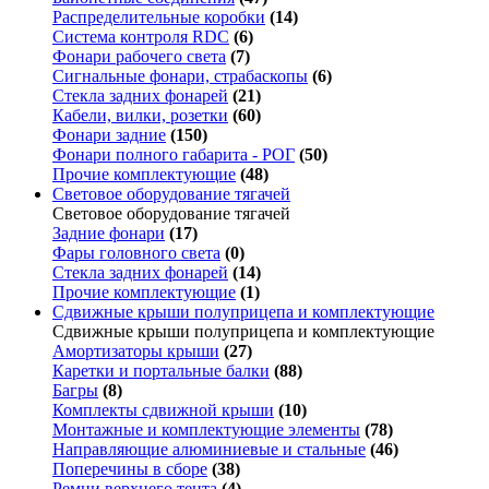
Распределительные коробки
(14)
Система контроля RDC
(6)
Фонари рабочего света
(7)
Сигнальные фонари, страбаскопы
(6)
Стекла задних фонарей
(21)
Кабели, вилки, розетки
(60)
Фонари задние
(150)
Фонари полного габарита - РОГ
(50)
Прочие комплектующие
(48)
Световое оборудование тягачей
Световое оборудование тягачей
Задние фонари
(17)
Фары головного света
(0)
Стекла задних фонарей
(14)
Прочие комплектующие
(1)
Сдвижные крыши полуприцепа и комплектующие
Сдвижные крыши полуприцепа и комплектующие
Амортизаторы крыши
(27)
Каретки и портальные балки
(88)
Багры
(8)
Комплекты сдвижной крыши
(10)
Монтажные и комплектующие элементы
(78)
Направляющие алюминиевые и стальные
(46)
Поперечины в сборе
(38)
Ремни верхнего тента
(4)