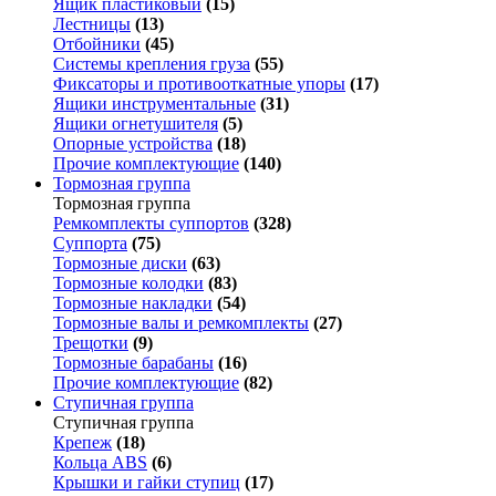
Ящик пластиковый
(15)
Лестницы
(13)
Отбойники
(45)
Системы крепления груза
(55)
Фиксаторы и противооткатные упоры
(17)
Ящики инструментальные
(31)
Ящики огнетушителя
(5)
Опорные устройства
(18)
Прочие комплектующие
(140)
Тормозная группа
Тормозная группа
Ремкомплекты суппортов
(328)
Суппорта
(75)
Тормозные диски
(63)
Тормозные колодки
(83)
Тормозные накладки
(54)
Тормозные валы и ремкомплекты
(27)
Трещотки
(9)
Тормозные барабаны
(16)
Прочие комплектующие
(82)
Ступичная группа
Ступичная группа
Крепеж
(18)
Кольца ABS
(6)
Крышки и гайки ступиц
(17)