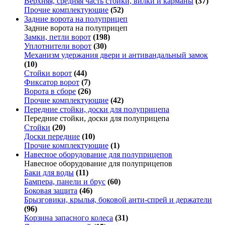
Верхняя, средняя часть стойки, вилки и карманы
(37)
Прочие комплектующие
(52)
Задние ворота на полуприцеп
Задние ворота на полуприцеп
Замки, петли ворот
(198)
Уплотнители ворот
(30)
Механизм удержания двери и антивандальный замок
(10)
Стойки ворот
(44)
Фиксатор ворот
(7)
Ворота в сборе
(26)
Прочие комплектующие
(42)
Передние стойки, доски для полуприцепа
Передние стойки, доски для полуприцепа
Стойки
(20)
Доски передние
(10)
Прочие комплектующие
(1)
Навесное оборудование для полуприцепов
Навесное оборудование для полуприцепов
Баки для воды
(11)
Бампера, панели и брус
(60)
Боковая защита
(46)
Брызговики, крылья, боковой анти-спрей и держатели
(96)
Корзина запасного колеса
(31)