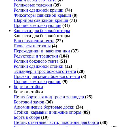
Роликовые тележки
(39)
Ролики сдвижной крыши
(74)
Фиксаторы сдвижной крыши
(8)
Шарниры сдвижной крыши
(71)
Прочие комплектующие
(31)
Запчасти для боковой шторы
Запчасти для боковой шторы
Вал натяжения тента
(22)
Люверсы и стропы
(4)
Переходники и наконечники
(37)
Редукторы и трещотки
(104)
Ролики бокового тента
(51)
Ролики сдвижной стойки
(12)
Эспандер и трос бокового тента
(20)
Пряжки для ремня бокового тента
(3)
Прочие комплектующие
(9)
Борта и стойки
Борта и стойки
Петля бортовая под трос и эспандер
(25)
Бортовой замок
(36)
Алюминиевые бортовые доски
(34)
Стойки, карманы и нижние опоры
(89)
Борта в сборе
(19)
Петли, ответные части, пластины для борта
(38)