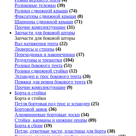
Роликовые тележки
(39)
Ролики сдвижной крыши
(74)
Фиксаторы сдвижной крыши
(8)
Шарниры сдвижной крыши
(71)
Прочие комплектующие
(31)
Запчасти для боковой шторы
Запчасти для боковой шторы
Вал натяжения тента
(22)
Люверсы и стропы
(4)
Переходники и наконечники
(37)
Редукторы и трещотки
(104)
Ролики бокового тента
(51)
Ролики сдвижной стойки
(12)
Эспандер и трос бокового тента
(20)
Пряжки для ремня бокового тента
(3)
Прочие комплектующие
(9)
Борта и стойки
Борта и стойки
Петля бортовая под трос и эспандер
(25)
Бортовой замок
(36)
Алюминиевые бортовые доски
(34)
Стойки, карманы и нижние опоры
(89)
Борта в сборе
(19)
Петли, ответные части, пластины для борта
(38)