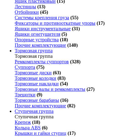
Ящик пластиковый
(15)
Лестницы
(13)
Отбойники
(45)
Системы крепления груза
(55)
Фиксаторы и противооткатные упоры
(17)
Ящики инструментальные
(31)
Ящики огнетушителя
(5)
Опорные устройства
(18)
Прочие комплектующие
(140)
Тормозная группа
Тормозная группа
Ремкомплекты суппортов
(328)
Суппорта
(75)
Тормозные диски
(63)
Тормозные колодки
(83)
Тормозные накладки
(54)
Тормозные валы и ремкомплекты
(27)
Трещотки
(9)
Тормозные барабаны
(16)
Прочие комплектующие
(82)
Ступичная группа
Ступичная группа
Крепеж
(18)
Кольца ABS
(6)
Крышки и гайки ступиц
(17)