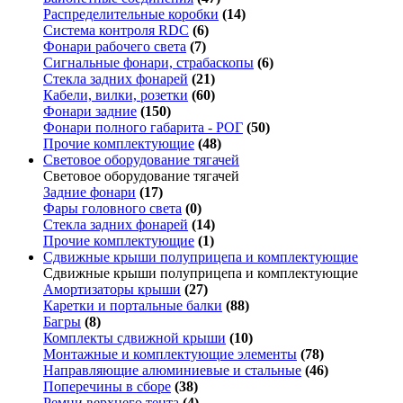
Распределительные коробки
(14)
Система контроля RDC
(6)
Фонари рабочего света
(7)
Сигнальные фонари, страбаскопы
(6)
Стекла задних фонарей
(21)
Кабели, вилки, розетки
(60)
Фонари задние
(150)
Фонари полного габарита - РОГ
(50)
Прочие комплектующие
(48)
Световое оборудование тягачей
Световое оборудование тягачей
Задние фонари
(17)
Фары головного света
(0)
Стекла задних фонарей
(14)
Прочие комплектующие
(1)
Сдвижные крыши полуприцепа и комплектующие
Сдвижные крыши полуприцепа и комплектующие
Амортизаторы крыши
(27)
Каретки и портальные балки
(88)
Багры
(8)
Комплекты сдвижной крыши
(10)
Монтажные и комплектующие элементы
(78)
Направляющие алюминиевые и стальные
(46)
Поперечины в сборе
(38)
Ремни верхнего тента
(4)