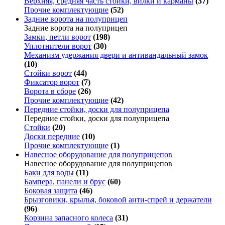
Верхняя, средняя часть стойки, вилки и карманы
(37)
Прочие комплектующие
(52)
Задние ворота на полуприцеп
Задние ворота на полуприцеп
Замки, петли ворот
(198)
Уплотнители ворот
(30)
Механизм удержания двери и антивандальный замок
(10)
Стойки ворот
(44)
Фиксатор ворот
(7)
Ворота в сборе
(26)
Прочие комплектующие
(42)
Передние стойки, доски для полуприцепа
Передние стойки, доски для полуприцепа
Стойки
(20)
Доски передние
(10)
Прочие комплектующие
(1)
Навесное оборудование для полуприцепов
Навесное оборудование для полуприцепов
Баки для воды
(11)
Бампера, панели и брус
(60)
Боковая защита
(46)
Брызговики, крылья, боковой анти-спрей и держатели
(96)
Корзина запасного колеса
(31)