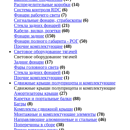
Распределительные коробки
(14)
Система контроля RDC
(6)
Фонари рабочего света
(7)
Сигнальные фонари, страбаскопы
(6)
Стекла задних фонарей
(21)
Кабели, вилки, розетки
(60)
Фонари задние
(150)
Фонари полного габарита - РОГ
(50)
Прочие комплектующие
(48)
Световое оборудование тягачей
Световое оборудование тягачей
Задние фонари
(17)
Фары головного света
(0)
Стекла задних фонарей
(14)
Прочие комплектующие
(1)
Сдвижные крыши полуприцепа и комплектующие
Сдвижные крыши полуприцепа и комплектующие
Амортизаторы крыши
(27)
Каретки и портальные балки
(88)
Багры
(8)
Комплекты сдвижной крыши
(10)
Монтажные и комплектующие элементы
(78)
Направляющие алюминиевые и стальные
(46)
Поперечины в сборе
(38)
Ремни верхнего тента
(4)