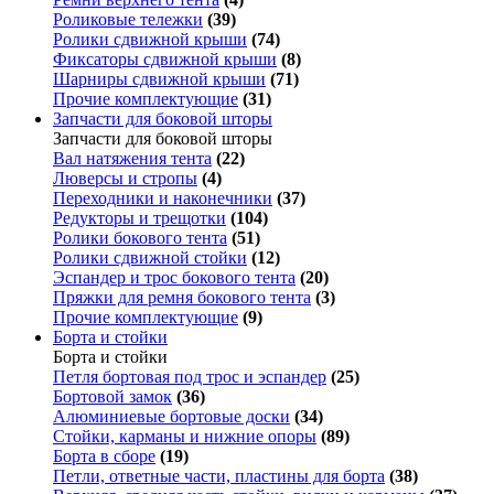
Роликовые тележки
(39)
Ролики сдвижной крыши
(74)
Фиксаторы сдвижной крыши
(8)
Шарниры сдвижной крыши
(71)
Прочие комплектующие
(31)
Запчасти для боковой шторы
Запчасти для боковой шторы
Вал натяжения тента
(22)
Люверсы и стропы
(4)
Переходники и наконечники
(37)
Редукторы и трещотки
(104)
Ролики бокового тента
(51)
Ролики сдвижной стойки
(12)
Эспандер и трос бокового тента
(20)
Пряжки для ремня бокового тента
(3)
Прочие комплектующие
(9)
Борта и стойки
Борта и стойки
Петля бортовая под трос и эспандер
(25)
Бортовой замок
(36)
Алюминиевые бортовые доски
(34)
Стойки, карманы и нижние опоры
(89)
Борта в сборе
(19)
Петли, ответные части, пластины для борта
(38)