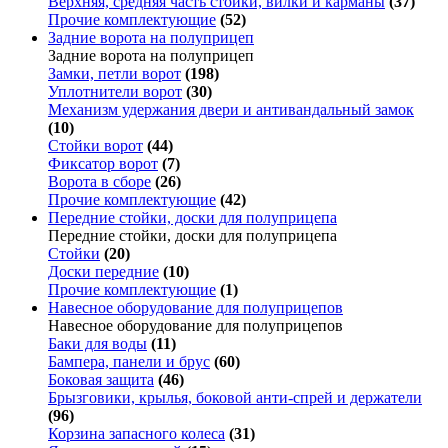
Верхняя, средняя часть стойки, вилки и карманы
(37)
Прочие комплектующие
(52)
Задние ворота на полуприцеп
Задние ворота на полуприцеп
Замки, петли ворот
(198)
Уплотнители ворот
(30)
Механизм удержания двери и антивандальный замок
(10)
Стойки ворот
(44)
Фиксатор ворот
(7)
Ворота в сборе
(26)
Прочие комплектующие
(42)
Передние стойки, доски для полуприцепа
Передние стойки, доски для полуприцепа
Стойки
(20)
Доски передние
(10)
Прочие комплектующие
(1)
Навесное оборудование для полуприцепов
Навесное оборудование для полуприцепов
Баки для воды
(11)
Бампера, панели и брус
(60)
Боковая защита
(46)
Брызговики, крылья, боковой анти-спрей и держатели
(96)
Корзина запасного колеса
(31)