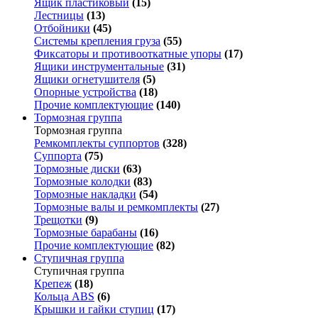
Ящик пластиковый
(15)
Лестницы
(13)
Отбойники
(45)
Системы крепления груза
(55)
Фиксаторы и противооткатные упоры
(17)
Ящики инструментальные
(31)
Ящики огнетушителя
(5)
Опорные устройства
(18)
Прочие комплектующие
(140)
Тормозная группа
Тормозная группа
Ремкомплекты суппортов
(328)
Суппорта
(75)
Тормозные диски
(63)
Тормозные колодки
(83)
Тормозные накладки
(54)
Тормозные валы и ремкомплекты
(27)
Трещотки
(9)
Тормозные барабаны
(16)
Прочие комплектующие
(82)
Ступичная группа
Ступичная группа
Крепеж
(18)
Кольца ABS
(6)
Крышки и гайки ступиц
(17)